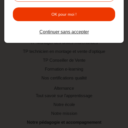
TP technicien en montage et vente d'optique
OK pour moi !
TP Manager des unités marchandes
TP Conseiller de Vente
Continuer sans accepter
Formation par apprentissage
TP Manager des unités marchandes
TP technicien en montage et vente d'optique
TP Conseiller de Vente
Formation e-learning
Nos certifications qualité
Alternance
Tout savoir sur l'apprentissage
Notre école
Notre mission
Notre pédagogie et accompagnement