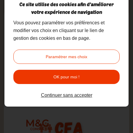
Notre mission : vous former en
Ce site utilise des cookies afin d’améliorer
adéquation avec les besoins du
votre expérience de navigation
marché
Vous pouvez paramétrer vos préférences et
modifier vos choix en cliquant sur le lien de
gestion des cookies en bas de page.
Cette année, M&G Consulting consacre
son statut de CFA au domaine de
l'OPTIQUE qui manque de techniciens et
Paramétrer mes choix
au domaine du MANAGEMENT et de la
VENTE en Unités Marchandes.
OK pour moi !
Notre volonté est de déployer une
formation utile, diplômante et en phase
Continuer sans accepter
avec le marché de l'emploi.