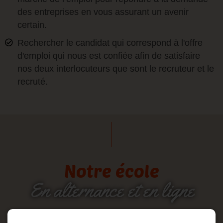
des entreprises en vous assurant un avenir
certain.
Rechercher le candidat qui correspond à l'offre
d'emploi qui nous est confiée afin de satisfaire
nos deux interlocuteurs que sont le recruteur et le
recruté.
Notre école
En alternance et en ligne