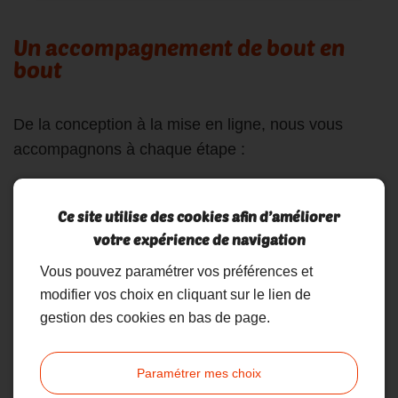
Un accompagnement de bout en
bout
De la conception à la mise en ligne, nous vous
accompagnons à chaque étape :
Ingénierie pédagogique et scénarisation
Ce site utilise des cookies afin d’améliorer
Création de contenus multimédias
votre expérience de navigation
Intégration technique et déploiement
Vous pouvez paramétrer vos préférences et
modifier vos choix en cliquant sur le lien de
Évaluation de l’efficacité des formations
gestion des cookies en bas de page.
Notre ambition
: concevoir des formations e-
learning
utiles
,
impactantes
et parfaitement
Paramétrer mes choix
alignées avec vos enjeux de performance