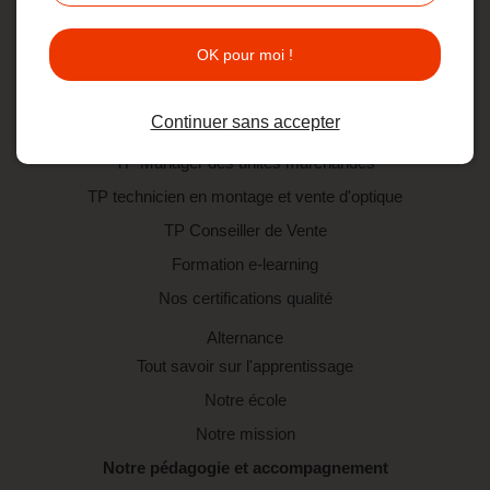
TP technicien en montage et vente d'optique
OK pour moi !
TP Manager des unités marchandes
TP Conseiller de Vente
Continuer sans accepter
Formation par apprentissage
TP Manager des unités marchandes
TP technicien en montage et vente d'optique
TP Conseiller de Vente
Formation e-learning
Nos certifications qualité
Alternance
Tout savoir sur l'apprentissage
Notre école
Notre mission
Notre pédagogie et accompagnement