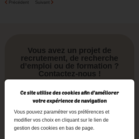
Précédent
Suivant
Vous avez un projet de
recrutement, de recherche
d’emploi ou de formation ?
Contactez-nous !
Ce site utilise des cookies afin d’améliorer
Nous contacter
votre expérience de navigation
Vous pouvez paramétrer vos préférences et
02 19 17 10 23
modifier vos choix en cliquant sur le lien de
gestion des cookies en bas de page.