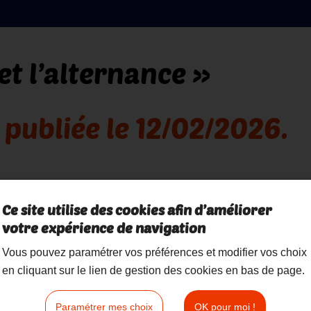
et l’alternance »
publiée le 12/02/2026.
Publié le 13/02/2026 à 11:57
Ce site utilise des cookies afin d’améliorer
eçu une proposition d'embauche à l'issue de leurs étude
votre expérience de navigation
ernance, selon une étude Odoxa publiée le 12/02/2026.
Vous pouvez paramétrer vos préférences et modifier vos choix
public/d528e43f448175e8d501151dd20290b8/etude-odoxa-j
en cliquant sur le lien de gestion des cookies en bas de page.
Paramétrer mes choix
OK pour moi !