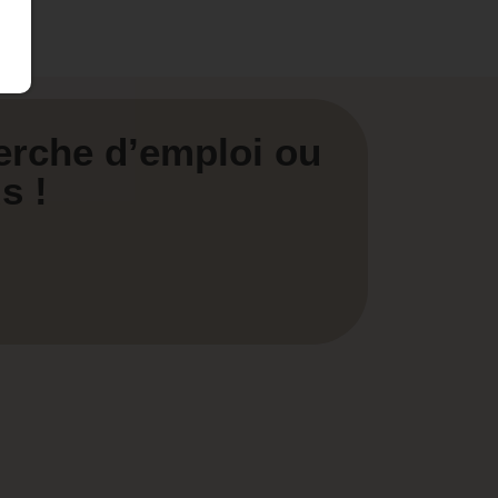
erche d’emploi ou
s !