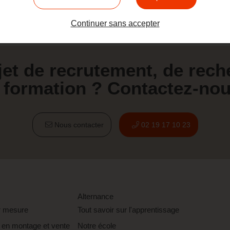
Continuer sans accepter
jet de recrutement, de rech
 formation ? Contactez-nou
Nous contacter
02 19 17 10 23
Alternance
r mesure
Tout savoir sur l'apprentissage
 en montage et vente
Notre école